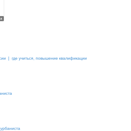
ка
сии ❘ где учиться, повышение квалификации
аниста
 урбаниста