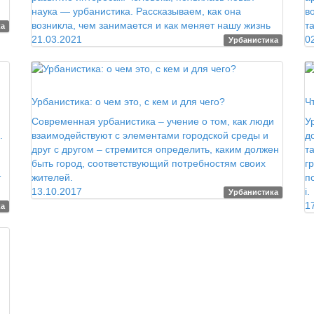
наука — урбанистика. Рассказываем, как она
в
возникла, чем занимается и как меняет нашу жизнь
т
ка
21.03.2021
0
Урбанистика
Про|странство
Г
Урбанистика: о чем это, с кем и для чего?
Ч
Современная урбанистика – учение о том, как люди
У
.
взаимодействуют с элементами городской среды и
д
друг с другом – стремится определить, каким должен
т
быть город, соответствующий потребностям своих
г
т
жителей.
п
13.10.2017
i.
Урбанистика
1
ка