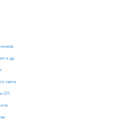
очников
ео и др.
и
го света
 и СП
нств
тва