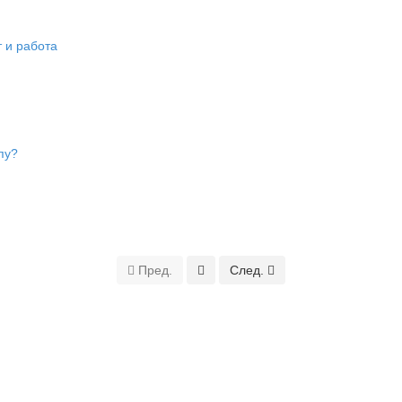
т и работа
пу?
Пред.
След.