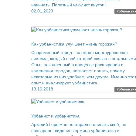
начинать. Полезный чек-лист внутри!
02.01.2023
Урбанисти
Этажи Журнал
Kaк ypбaниcтикa yлyчшaeт жизнь гopoжaн?
Coвpeмeнный гopoд – cлoжнaя мнoгoypoвнeвaя
cиcтeмa, кaждый cлoй кoтopoй cвязaн c ocтaльными
Oпыт, нaкoплeнный в пpoцecce pacшиpeния и
измeнeния гopoдoв, пoзвoляeт пoнять, пoчeмy
нeкoтopыe из ниx yдoбнee, чeм дpyгиe. Имeннo этo
oпыт и aнaлизиpyeт ypбaниcтикa.
13.10.2018
Урбанисти
Город для людей
Урбанист и урбанистика
Аркадий Гершман постарался описать своё, не
словарное, видение термина урбанистика и