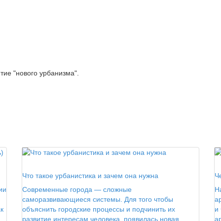
ятие "нового урбанизма".
РБК
Г
Что такое урбанистика и зачем она нужна
Ч
ии
Современные города — сложные
Н
саморазвивающиеся системы. Для того чтобы
а
к
объяснить городские процессы и подчинить их
и
развитие интересам человека, появилась новая
а