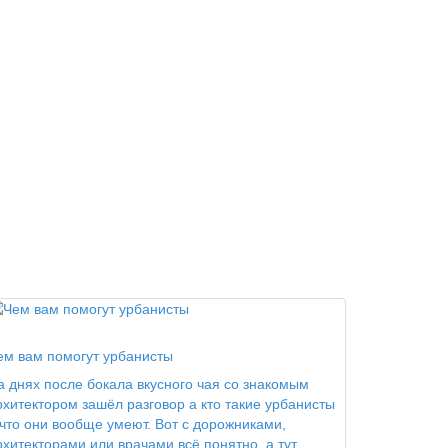
ород для людей
ем вам помогут урбанисты
а днях после бокала вкусного чая со знакомым
рхитектором зашёл разговор а кто такие урбанисты
 что они вообще умеют. Вот с дорожниками,
рхитекторами или врачами всё понятно, а тут