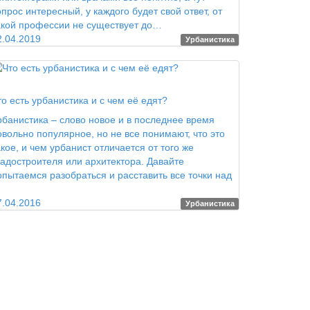
опрос интересный, у каждого будет свой ответ, от
акой профессии не существует до…
2.04.2019
Урбанистика
ород для людей
то есть урбанистика и с чем её едят?
рбанистика – слово новое и в последнее время
овольно популярное, но не все понимают, что это
акое, и чем урбанист отличается от того же
радостроителя или архитектора. Давайте
опытаемся разобраться и расставить все точки над
7.04.2016
Урбанистика