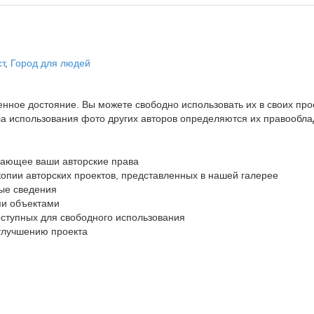
т
,
Город для людей
ное достояние. Вы можете свободно использовать их в своих прое
ла использования фото других авторов определяются их правообл
шающее ваши авторские права
опии авторских проектов, представленных в нашей галерее
ые сведения
ми объектами
оступных для свободного использования
 улучшению проекта