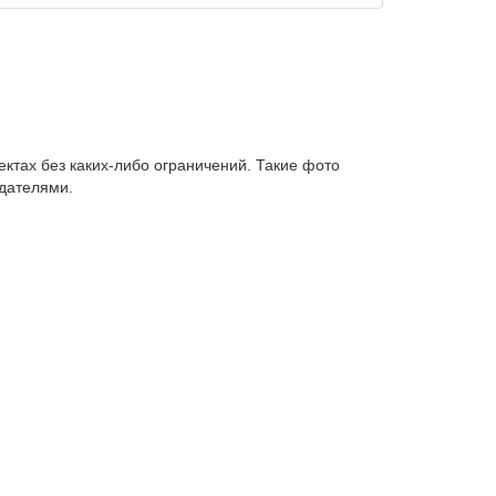
Добавить всё в избранное
ктах без каких-либо ограничений. Такие фото
адателями.