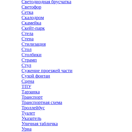
Светодиодная брусчатка
Светофор
Сетка
Скалодром
Скамейка
Скейт-парк
Стела
Стена
Стилизация
Стол
Столбики
Страмп
Стул
Сужение проезжей части
Сухой фонтан
Сцена
ТПУ
Тарзанка
Транспорт
Транспортная схема
Троллейбус
Туалет
Указатель
Уличная табличка
Урна