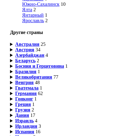
Южно-Сахалинск
10
Ялта
2
Янтарный
1
Ярославль
2
Другие страны
Австралия
25
Австрия
34
Азербайджан
4
Беларусь
2
Босния и Герцеговина
1
Бразилия
1
Великобритания
77
Венгрия
48
Гватемала
1
Германия
62
Гонконг
1
Греция
1
Грузия
2
Дания
17
Израиль
4
Ирландия
3
Испания
16