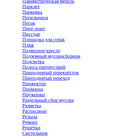
Параметрическая мебель
Парклет
Парковка
Пепельница
Песок
Пинг-понг
Писсуар
Площадка для собак
Пляж
Подвесное кресло
Подземный мусоросборник
Подсветка
Полоса препятствий
Приподнятый перекрёсток
Приподнятый переход
Прожектор
Промзона
Пружинки
Раздельный сбор мусора
Разметка
Расписание
Рельсы
Ремонт
Решётки
Светильник