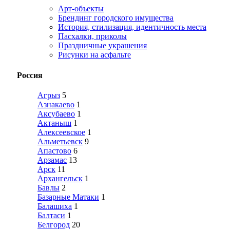
Арт-объекты
Брендинг городского имущества
История, стилизация, идентичность места
Пасхалки, приколы
Праздничные украшения
Рисунки на асфальте
Россия
Агрыз
5
Азнакаево
1
Аксубаево
1
Актаныш
1
Алексеевское
1
Альметьевск
9
Апастово
6
Арзамас
13
Арск
11
Архангельск
1
Бавлы
2
Базарные Матаки
1
Балашиха
1
Балтаси
1
Белгород
20