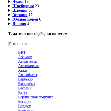
Чехия
19
Швейцария
23
Швеция
56
Эстония
17
Южная Корея
6
Япония
4
Тематические подборки по тегам
BRT
Абажюр
Амфитеатр
Антикарман
Арка
Арт-объект
Барбекю
Баскетбол
Бассейн
Батут
Берлинская подушка
Беседка
Бордюр
Брендинг