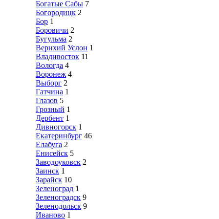
Богатые Сабы
7
Богородицк
2
Бор
1
Боровичи
2
Бугульма
2
Вернхий Услон
1
Владивосток
11
Вологда
4
Воронеж
4
Выборг
2
Гатчина
1
Глазов
5
Грозный
1
Дербент
1
Дивногорск
1
Екатеринбург
46
Елабуга
2
Енисейск
5
Заводоуковск
2
Заинск
1
Зарайск
10
Зеленоград
1
Зеленоградск
9
Зеленодольск
9
Иваново
1