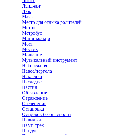
Лоток
Лэнд-арт
Люк
Маяк
Место для отдыха родителей
Метро
Метробус
Мини-кольцо
Мост
Мостик
Мощение
Музыкальный инструмент
Набережная
Навес/пергола
Наклейка
Наследие
Настил
Объявление
Ограждение
Озеленение
Остановка
Островок безопасности
Павильон
Памп-трек
Пандус