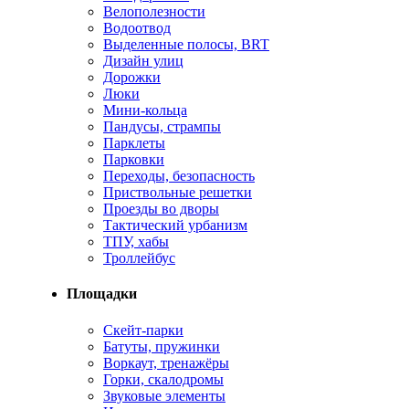
Велополезности
Водоотвод
Выделенные полосы, BRT
Дизайн улиц
Дорожки
Люки
Мини-кольца
Пандусы, стрампы
Парклеты
Парковки
Переходы, безопасность
Приствольные решетки
Проезды во дворы
Тактический урбанизм
ТПУ, хабы
Троллейбус
Площадки
Cкейт-парки
Батуты, пружинки
Воркаут, тренажёры
Горки, скалодромы
Звуковые элементы