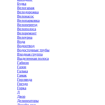
Будка
Велогараж
Велодорожка
Велонасос
Велопарковка
Велопереезд
Велополоса
Велоремонт
Велоурна
Вода
Водоотвод
Водосточные трубы
Входная группа
Выделенная полоса
Габион
Газон
Галька
Гамак
Гирлянда
Гнездо
Горка
Д
Двор
Делинеаторы
Дизайн-код