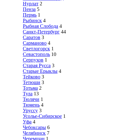
Нурлат
2
Пенза
5
Пермь
1
Рыбинск
4
Рыбная Слобода
4
Санкт-Петербург
44
Саратов
3
Сарманово
4
Светлогорск
1
Севастополь
10
Серпухов
1
Старая Русса
3
Старые Ерыклы
4
Тейково
3
Тетюши
3
Тотьма
2
Тула
13
Тюлячи
1
Тюмень
4
Уруссу
3
Усолье-Сибирское
1
Уфа
4
Чебоксары
6
Челябинск
7
Черемшан
1