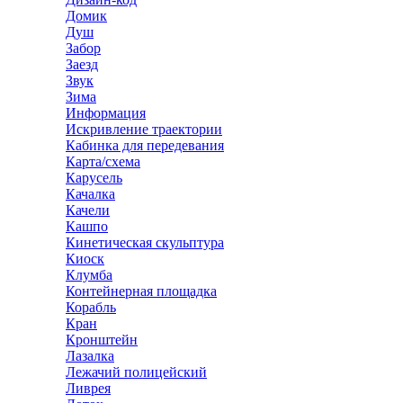
Домик
Душ
Забор
Заезд
Звук
Зима
Информация
Искривление траектории
Кабинка для передевания
Карта/схема
Карусель
Качалка
Качели
Кашпо
Кинетическая скульптура
Киоск
Клумба
Контейнерная площадка
Корабль
Кран
Кронштейн
Лазалка
Лежачий полицейский
Ливрея