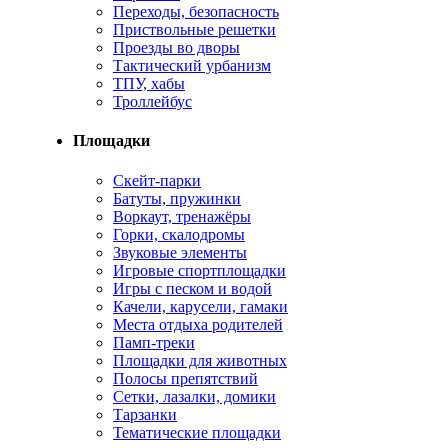
Переходы, безопасность
Приствольные решетки
Проезды во дворы
Тактический урбанизм
ТПУ, хабы
Троллейбус
Площадки
Cкейт-парки
Батуты, пружинки
Воркаут, тренажёры
Горки, скалодромы
Звуковые элементы
Игровые спортплощадки
Игры с песком и водой
Качели, карусели, гамаки
Места отдыха родителей
Памп-треки
Площадки для животных
Полосы препятствий
Сетки, лазалки, домики
Тарзанки
Тематические площадки