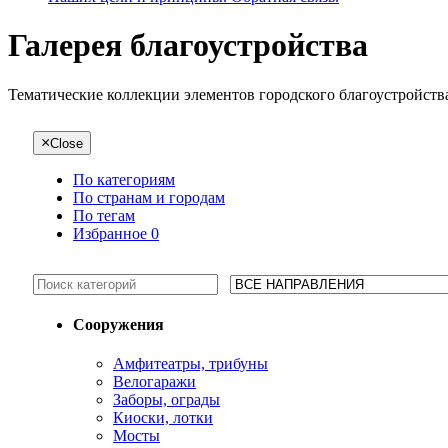
Галерея благоустройства
Тематические коллекции элементов городского благоустройств
×
Close
По категориям
По странам и городам
По тегам
Избранное
0
Сооружения
Амфитеатры, трибуны
Велогаражи
Заборы, ограды
Киоски, лотки
Мосты