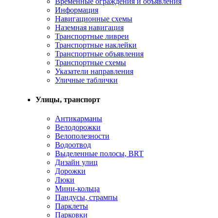
Временные ограждения и объявления
Информация
Навигационные схемы
Наземная навигация
Транспортные ливреи
Транспортные наклейки
Транспортные объявления
Транспортные схемы
Указатели направления
Уличные таблички
Улицы, транспорт
Антикарманы
Велодорожки
Велополезности
Водоотвод
Выделенные полосы, BRT
Дизайн улиц
Дорожки
Люки
Мини-кольца
Пандусы, стрампы
Парклеты
Парковки