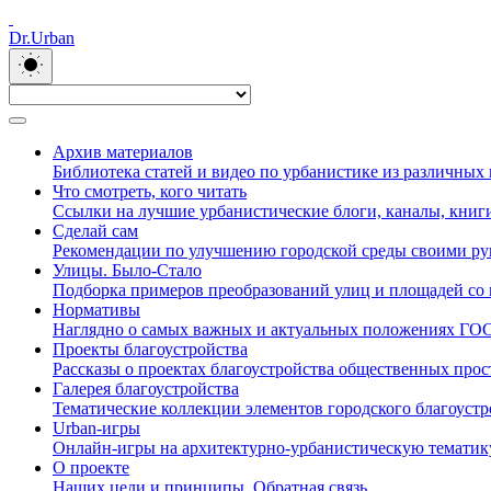
Dr.Urban
Архив материалов
Библиотека статей и видео по урбанистике из различных
Что смотреть, кого читать
Ссылки на лучшие урбанистические блоги, каналы, книги
Сделай сам
Рекомендации по улучшению городской среды своими р
Улицы. Было-Стало
Подборка примеров преобразований улиц и площадей со в
Нормативы
Наглядно о самых важных и актуальных положениях ГО
Проекты благоустройства
Рассказы о проектах благоустройства общественных прос
Галерея благоустройства
Тематические коллекции элементов городского благоустр
Urban-игры
Онлайн-игры на архитектурно-урбанистическую тематик
О проекте
Наших цели и принципы. Обратная связь.