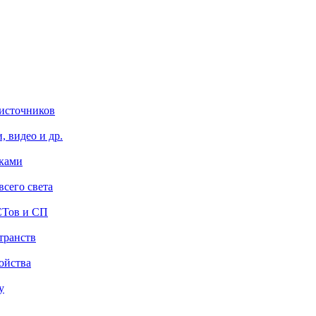
 источников
, видео и др.
уками
сего света
СТов и СП
транств
ойства
у