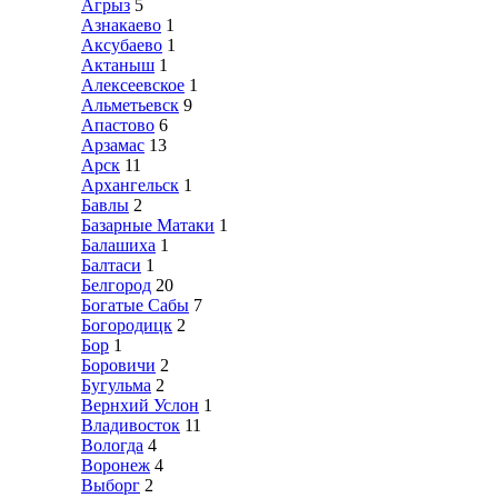
Агрыз
5
Азнакаево
1
Аксубаево
1
Актаныш
1
Алексеевское
1
Альметьевск
9
Апастово
6
Арзамас
13
Арск
11
Архангельск
1
Бавлы
2
Базарные Матаки
1
Балашиха
1
Балтаси
1
Белгород
20
Богатые Сабы
7
Богородицк
2
Бор
1
Боровичи
2
Бугульма
2
Вернхий Услон
1
Владивосток
11
Вологда
4
Воронеж
4
Выборг
2