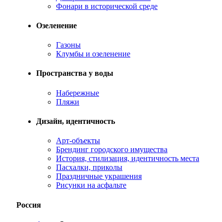
Фонари в исторической среде
Озеленение
Газоны
Клумбы и озеленение
Пространства у воды
Набережные
Пляжи
Дизайн, идентичность
Арт-объекты
Брендинг городского имущества
История, стилизация, идентичность места
Пасхалки, приколы
Праздничные украшения
Рисунки на асфальте
Россия