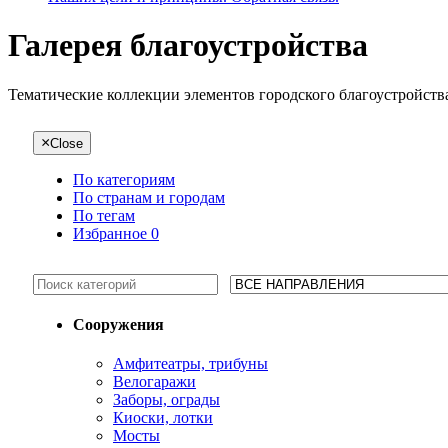
Галерея благоустройства
Тематические коллекции элементов городского благоустройств
×
Close
По категориям
По странам и городам
По тегам
Избранное
0
Сооружения
Амфитеатры, трибуны
Велогаражи
Заборы, ограды
Киоски, лотки
Мосты