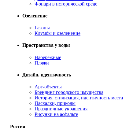
Фонари в исторической среде
Озеленение
Газоны
Клумбы и озеленение
Пространства у воды
Набережные
Пляжи
Дизайн, идентичность
Арт-объекты
Брендинг городского имущества
История, стилизация, идентичность места
Пасхалки, приколы
Праздничные украшения
Рисунки на асфальте
Россия