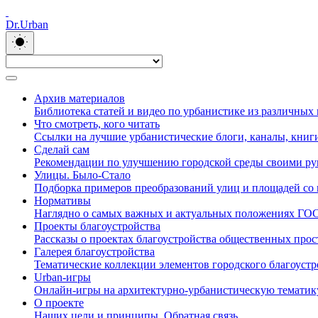
Dr.Urban
Архив материалов
Библиотека статей и видео по урбанистике из различных
Что смотреть, кого читать
Ссылки на лучшие урбанистические блоги, каналы, книги
Сделай сам
Рекомендации по улучшению городской среды своими р
Улицы. Было-Стало
Подборка примеров преобразований улиц и площадей со в
Нормативы
Наглядно о самых важных и актуальных положениях ГО
Проекты благоустройства
Рассказы о проектах благоустройства общественных прос
Галерея благоустройства
Тематические коллекции элементов городского благоустр
Urban-игры
Онлайн-игры на архитектурно-урбанистическую тематик
О проекте
Наших цели и принципы. Обратная связь.