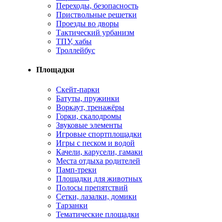
Переходы, безопасность
Приствольные решетки
Проезды во дворы
Тактический урбанизм
ТПУ, хабы
Троллейбус
Площадки
Cкейт-парки
Батуты, пружинки
Воркаут, тренажёры
Горки, скалодромы
Звуковые элементы
Игровые спортплощадки
Игры с песком и водой
Качели, карусели, гамаки
Места отдыха родителей
Памп-треки
Площадки для животных
Полосы препятствий
Сетки, лазалки, домики
Тарзанки
Тематические площадки