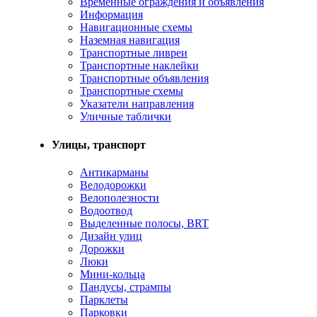
Временные ограждения и объявления
Информация
Навигационные схемы
Наземная навигация
Транспортные ливреи
Транспортные наклейки
Транспортные объявления
Транспортные схемы
Указатели направления
Уличные таблички
Улицы, транспорт
Антикарманы
Велодорожки
Велополезности
Водоотвод
Выделенные полосы, BRT
Дизайн улиц
Дорожки
Люки
Мини-кольца
Пандусы, стрампы
Парклеты
Парковки