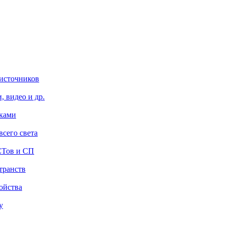
 источников
, видео и др.
уками
сего света
СТов и СП
транств
ойства
у