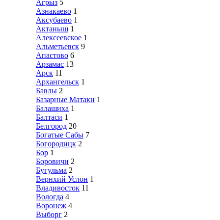
Агрыз
5
Азнакаево
1
Аксубаево
1
Актаныш
1
Алексеевское
1
Альметьевск
9
Апастово
6
Арзамас
13
Арск
11
Архангельск
1
Бавлы
2
Базарные Матаки
1
Балашиха
1
Балтаси
1
Белгород
20
Богатые Сабы
7
Богородицк
2
Бор
1
Боровичи
2
Бугульма
2
Вернхий Услон
1
Владивосток
11
Вологда
4
Воронеж
4
Выборг
2