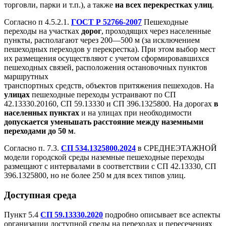
торговли, парки и т.п.), а также
на всех перекрестках улиц
.
Согласно п 4.5.2.1.
ГОСТ Р 52766-2007
Пешеходные
переходы на участках
дорог
, проходящих через населенные
пункты, располагают через 200—500 м (за исключением
пешеходных переходов у перекрестка). При этом выбор мест
их размещения осуществляют с учетом сформировавшихся
пешеходных связей, расположения остановочных пунктов
маршрутных
транспортных средств, объектов притяжения пешеходов. На
улицах
пешеходные переходы устраивают по
СП
42.13330.20160, СП 59.13330 и СП 396.1325800
. На дорогах
в
населенных пунктах
и на улицах при необходимости
допускается уменьшать расстояние между наземными
переходами до 50 м
.
Согласно п. 7.3.
СП 534.1325800.2024
в СРЕДНЕЭТАЖНОЙ
модели городской среды наземные пешеходные переходы
размещают с интервалами в соответствии с СП 42.13330, СП
396.1325800, но не более 250 м для всех типов улиц.
Доступная среда
Пункт 5.4
СП 59.13330.2020
подробно описывает все аспекты
организации доступной среды на переходах и пересечениях