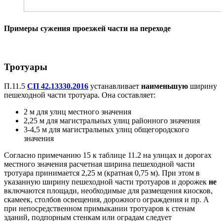
Примеры сужения проезжей части на переходе
Тротуары
П.
11.5
СП 42.13330.2016
устанавливает
наименьшую
ширину
пешеходной части тротуара. Она составляет:
2 м для улиц местного значения
2,25 м для
магистральных
улиц районного значения
3-4,5 м для
магистральных
улиц
общегородского
значения
Согласно примечанию
15 к
таблице 11.2 н
а улицах и дорогах
местного значения расчетная ширина пешеходной части
тротуара принимается 2,25 м (кратная 0,75 м).
При этом
в
указанную ширину пешеходной части тротуаров и дорожек
не
включаются площади, необходимые для размещения киосков,
скамеек, столбов освещения, дорожного ограждения и пр. А
при непосредственном примыкании тротуаров к стенам
зданий, подпорным стенкам или оградам следует